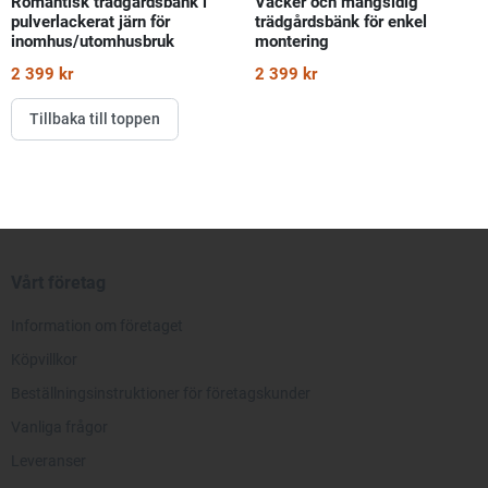
Romantisk trädgårdsbänk i
Vacker och mångsidig
pulverlackerat järn för
trädgårdsbänk för enkel
inomhus/utomhusbruk
montering
2 399 kr
2 399 kr
Tillbaka till toppen
Vårt företag
Information om företaget
Köpvillkor
Beställningsinstruktioner för företagskunder
Vanliga frågor
Leveranser