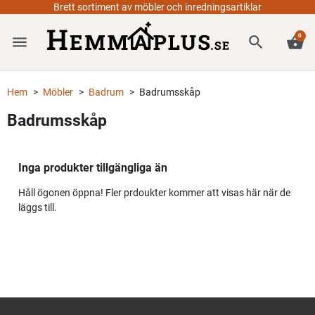
Brett sortiment av möbler och inredningsartiklar
0
menu
search
shopping_basket
Hem
Möbler
Badrum
Badrumsskåp
Badrumsskåp
Inga produkter tillgängliga än
Håll ögonen öppna! Fler prdoukter kommer att visas här när de
läggs till.