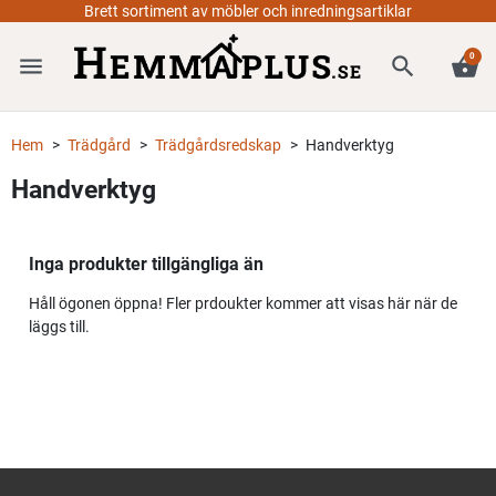
Brett sortiment av möbler och inredningsartiklar
0
menu
search
shopping_basket
Hem
Trädgård
Trädgårdsredskap
Handverktyg
Handverktyg
Inga produkter tillgängliga än
Håll ögonen öppna! Fler prdoukter kommer att visas här när de
läggs till.