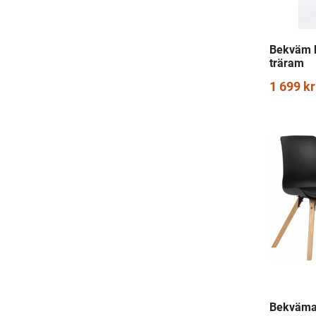
Bekväm b
träram
1 699 kr
Bekväma