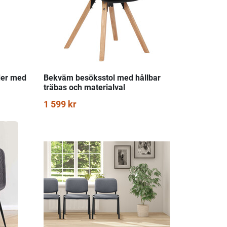
der med
Bekväm besöksstol med hållbar
träbas och materialval
1 599 kr