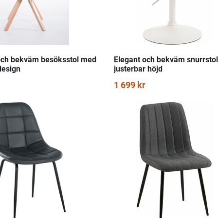
och bekväm besöksstol med
Elegant och bekväm snurrsto
design
justerbar höjd
1 699 kr