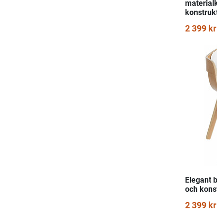
material
konstruk
2 399 kr
Elegant 
och kons
2 399 kr