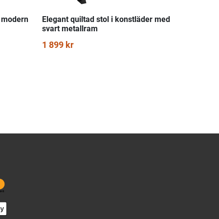
d modern
Elegant quiltad stol i konstläder med
svart metallram
1 899 kr
ästa