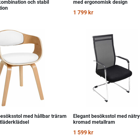
kombination och stabil
med ergonomisk design
tion
1 799 kr
besöksstol med hållbar träram
Elegant besöksstol med nätr
tläderklädsel
kromad metallram
1 599 kr