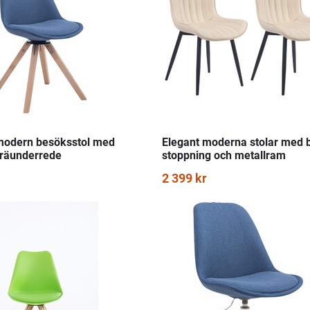
modern besöksstol med
Elegant moderna stolar med
 träunderrede
stoppning och metallram
2 399 kr