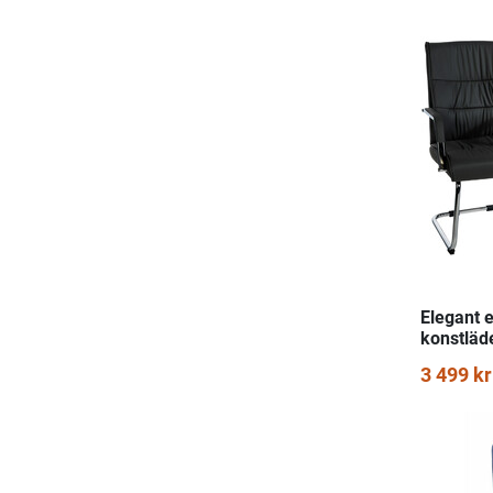
Elegant 
konstläd
3 499 kr