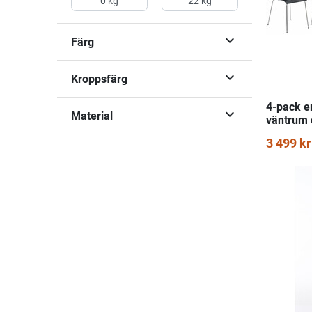

Färg

Kroppsfärg
4-pack e

Material
väntrum
3 499 kr