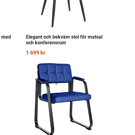
l med
Elegant och bekväm stol för matsal
och konferensrum
1 699 kr