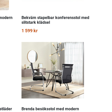
 modern
Bekväm stapelbar konferensstol med
slitstark klädsel
1 599 kr
stläder
Brenda besöksstol med modern