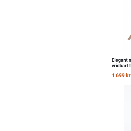
Elegant 
vridbart
1 699 kr