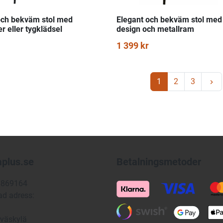
och bekväm stol med
Elegant och bekväm stol me
r eller tygklädsel
design och metallram
1 399 kr
N
1
2
3
keyboard_arrow_right
plus.se
Betalningsmetoder
9869164
ad adress:
väskylä