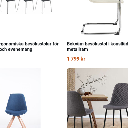
rgonomiska besöksstolar för
Bekväm besöksstol i konstlä
 och evenemang
metallram
1 799 kr