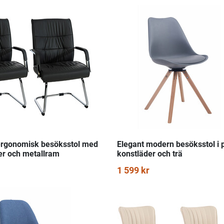
ergonomisk besöksstol med
Elegant modern besöksstol i p
er och metallram
konstläder och trä
1 599 kr