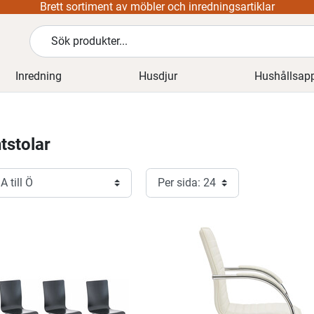
Fri frakt på alla beställningar
Inredning
Husdjur
Hushållsapp
tstolar