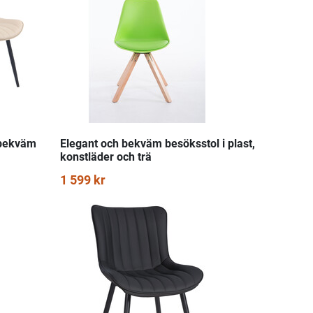
 bekväm
Elegant och bekväm besöksstol i plast,
konstläder och trä
1 599 kr