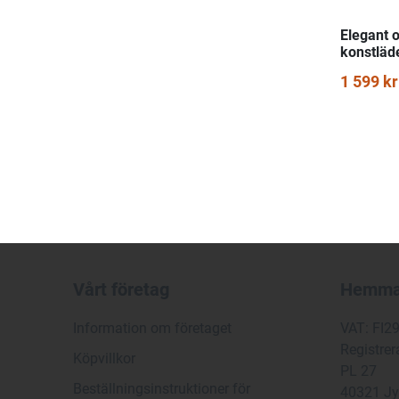
Elegant 
konstläde
1 599 kr
Vårt företag
Hemma
Information om företaget
VAT: FI2
Registrer
Köpvillkor
PL 27
Beställningsinstruktioner för
40321 Jy