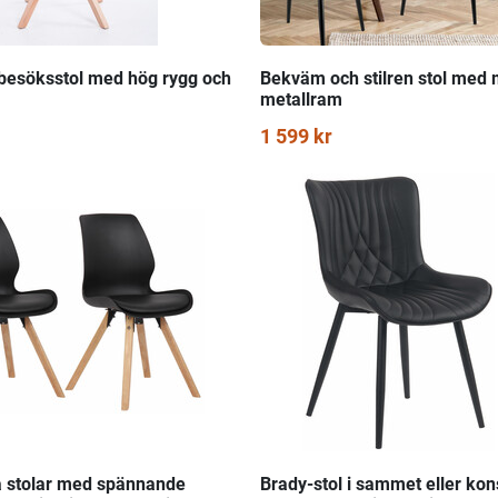
esöksstol med hög rygg och
Bekväm och stilren stol med
metallram
1 599 kr
 stolar med spännande
Brady-stol i sammet eller kon