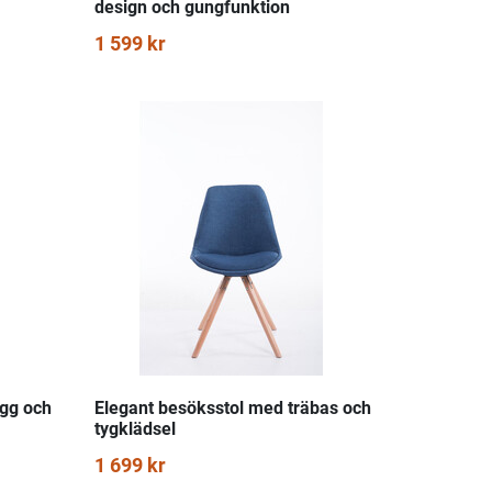
design och gungfunktion
1 599 kr
ygg och
Elegant besöksstol med träbas och
tygklädsel
1 699 kr