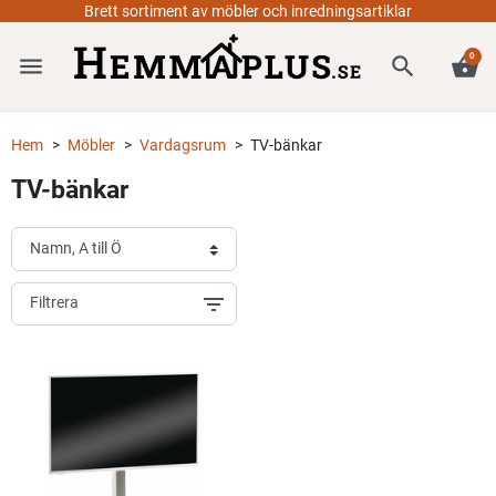
Brett sortiment av möbler och inredningsartiklar
0
menu
search
shopping_basket
Hem
Möbler
Vardagsrum
TV-bänkar
TV-bänkar
filter_list
Filtrera