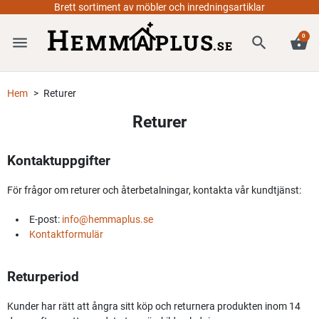
Brett sortiment av möbler och inredningsartiklar
0
menu
search
shopping_basket
Hem
Returer
Returer
Kontaktuppgifter
För frågor om returer och återbetalningar, kontakta vår kundtjänst:
E-post:
info@hemmaplus.se
Kontaktformulär
Returperiod
Kunder har rätt att ångra sitt köp och returnera produkten inom 14