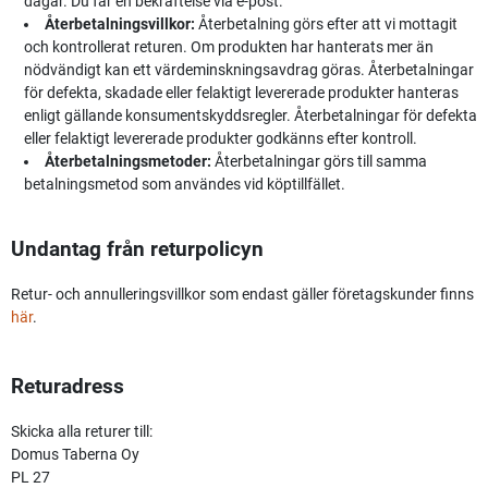
dagar. Du får en bekräftelse via e-post.
Återbetalningsvillkor:
Återbetalning görs efter att vi mottagit
och kontrollerat returen. Om produkten har hanterats mer än
nödvändigt kan ett värdeminskningsavdrag göras. Återbetalningar
för defekta, skadade eller felaktigt levererade produkter hanteras
enligt gällande konsumentskyddsregler. Återbetalningar för defekta
eller felaktigt levererade produkter godkänns efter kontroll.
Återbetalningsmetoder:
Återbetalningar görs till samma
betalningsmetod som användes vid köptillfället.
Undantag från returpolicyn
Retur- och annulleringsvillkor som endast gäller företagskunder finns
här
.
Returadress
Skicka alla returer till:
Domus Taberna Oy
PL 27