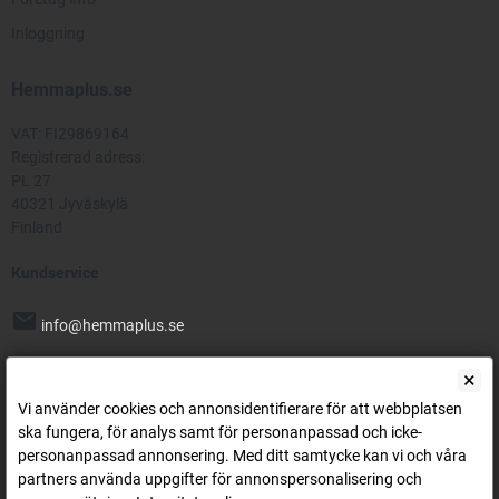
Inloggning
Hemmaplus.se
VAT: FI29869164
Registrerad adress:
PL 27
40321 Jyväskylä
Finland
Kundservice
mail
info@hemmaplus.se
phone
×
070 424 1428
Vi använder cookies och annonsidentifierare för att webbplatsen
Gratis leverans inom Sverige!
ska fungera, för analys samt för personanpassad och icke-
personanpassad annonsering. Med ditt samtycke kan vi och våra
Betalningsmetoder
partners använda uppgifter för annonspersonalisering och