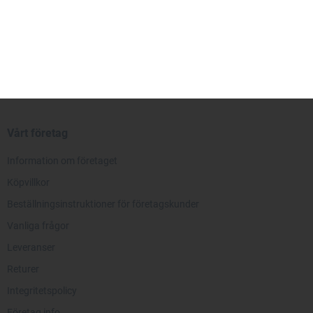
Vårt företag
Information om företaget
Köpvillkor
Beställningsinstruktioner för företagskunder
Vanliga frågor
Leveranser
Returer
Integritetspolicy
Företag info