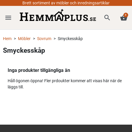
Brett sortiment av möbler och inredningsartiklar
0
menu
search
shopping_basket
Hem
Möbler
Sovrum
Smyckesskåp
Smyckesskåp
Inga produkter tillgängliga än
Håll ögonen öppna! Fler prdoukter kommer att visas här när de
läggs till.