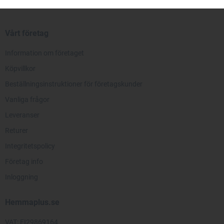
Vårt företag
Information om företaget
Köpvillkor
Beställningsinstruktioner för företagskunder
Vanliga frågor
Leveranser
Returer
Integritetspolicy
Företag info
Inloggning
Hemmaplus.se
VAT: FI29869164