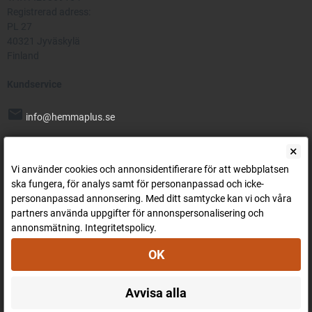
Registrerad adress:
PL 27
40321 Jyväskylä
Finland
Kundservice
mail
info@hemmaplus.se
phone
×
070 424 1428
Vi använder cookies och annonsidentifierare för att webbplatsen
Gratis leverans inom Sverige!
ska fungera, för analys samt för personanpassad och icke-
personanpassad annonsering. Med ditt samtycke kan vi och våra
Betalningsmetoder
partners använda uppgifter för annonspersonalisering och
annonsmätning.
Integritetspolicy
.
OK
Avvisa alla