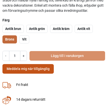
Stabil och hållbar hylla i lantlig stil, tillverkad av kraftigt järnrör med
vackra dekorationer. Enkel att montera och fälla ihop, erbjuder gott
om förvaringsutrymme och passar olika inredningsstilar.
Färg
Antik brun
Antik grön
Antik kräm
Antik vit
Brons
Vit
-
+
Lägg till i varukorgen
Meddela mig när tillgänglig
Fri frakt
14 dagars returrätt