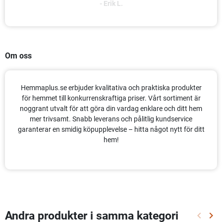
Om oss
Hemmaplus.se erbjuder kvalitativa och praktiska produkter
för hemmet till konkurrenskraftiga priser. Vårt sortiment är
noggrant utvalt för att göra din vardag enklare och ditt hem
mer trivsamt. Snabb leverans och pålitlig kundservice
garanterar en smidig köpupplevelse – hitta något nytt för ditt
hem!
Andra produkter i samma kategori
keyboard_arrow_left
keyboard_arrow_right
Föregå
Näs